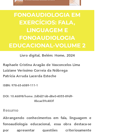
FONOAUDIOLOGIA EM
EXERCÍCIOS: FALA,
LINGUAGEM E
FONOAUDIOLOGIA
EDUCACIONAL-VOLUME 2
Livro digital, Belém: Home, 2024
Raphaele Cristina Aragão de Vasconcelos Lima
Luiziane Veríssimo Correia da Nóbrega
Patrícia Arruda Lacerda Esteche
ISBN:
978-65-6089-111-1
DOI:
10.46898
/home.
2d0d21d6-d8e0-4055-89d9-
8bcae59c483f
Resumo
Abrangendo conhecimentos em fala, linguagem e
fonoaudiologia educacional, essa obra destaca-se
por apresentar questões criteriosamente