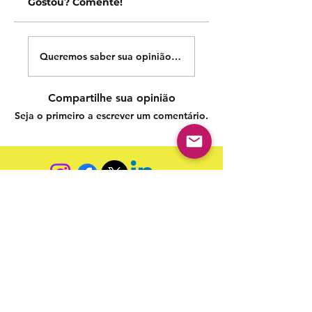
Gostou? Comente!
Queremos saber sua opinião sobre nossas publicações!
Compartilhe sua opinião
Seja o primeiro a escrever um comentário.
Siga nossas redes sociais para acompanhar as
publicações!
Política de entrega
Política de troca, devolução e
reembolso
Termo de Publicação
"Nossa missão é a ampla divulgação da produção escrita
brasileira por meio da publicação em fluxo contínuo de