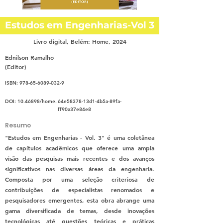
Estudos em Engenharias-Vol 3
Livro digital, Belém: Home, 2024
Ednilson Ramalho
(Editor)
ISBN:
978-65-6089-032-9
DOI:
10.46898
/home.
64e58378-13d1-4b5a-89fa-
ff90a37e84e8
Resumo
"Estudos em Engenharias - Vol. 3" é uma coletânea
de capítulos acadêmicos que oferece uma ampla
visão das pesquisas mais recentes e dos avanços
significativos nas diversas áreas da engenharia.
Composta por uma seleção criteriosa de
contribuições de especialistas renomados e
pesquisadores emergentes, esta obra abrange uma
gama diversificada de temas, desde inovações
tecnológicas até questões teóricas e práticas