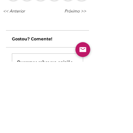
<< Anterior
Próximo >>
Gostou? Comente!
Queremos saber sua opinião sobre nossas publicações!
Compartilhe sua opinião
Seja o primeiro a escrever um comentário.
Siga nossas redes sociais para acompanhar as
publicações!