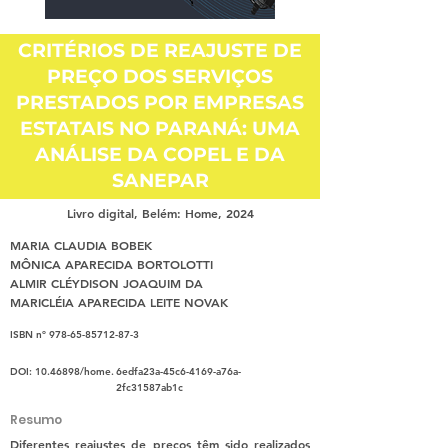
CRITÉRIOS DE REAJUSTE DE
PREÇO DOS SERVIÇOS
PRESTADOS POR EMPRESAS
ESTATAIS NO PARANÁ: UMA
ANÁLISE DA COPEL E DA
SANEPAR
Livro digital, Belém: Home, 2024
MARIA CLAUDIA BOBEK
MÔNICA APARECIDA BORTOLOTTI
ALMIR CLÉYDISON JOAQUIM DA
MARICLÉIA APARECIDA LEITE NOVAK
ISBN nº
978-65-85712-87-3
DOI:
10.46898
/home.
6edfa23a-45c6-4169-a76a-
2fc31587ab1c
Resumo
Diferentes reajustes de preços têm sido realizados