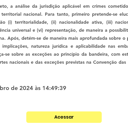
eto, a análise da jurisdição aplicável em crimes cometid
erritorial nacional. Para tanto, primeiro pretende-se eluc
o (i) territorialidade, (ii) nacionalidade ativa, (iii) nacio
ência universal e (vi) representação, de maneira a possibi
a. Após, detém-se de maneira mais aprofundada sobre o pr
mplicações, natureza jurídica e aplicabilidade nas emb
a-se sobre as exceções ao princípio da bandeira, com est
rtes nacionais e das exceções previstas na Convenção das
bro de 2024 às 14:49:39
Acessar