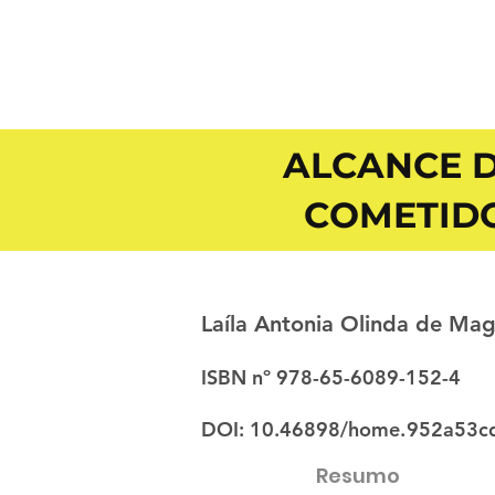
ALCANCE D
COMETIDO
Laíla Antonia Olinda de Ma
ISBN nº 978-65-6089-152-4
DOI: 10.46898/home.
952a53cd
Resumo