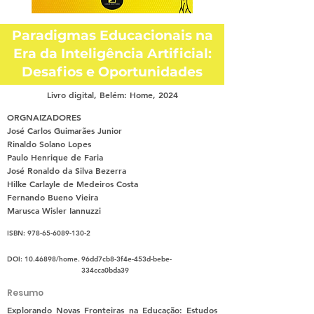
Paradigmas Educacionais na
Era da Inteligência Artificial:
Desafios e Oportunidades
Livro digital, Belém: Home, 2024
ORGNAIZADORES
José Carlos Guimarães Junior
Rinaldo Solano Lopes
Paulo Henrique de Faria
José Ronaldo da Silva Bezerra
Hilke Carlayle de Medeiros Costa
Fernando Bueno Vieira
Marusca Wisler Iannuzzi
ISBN:
978-65-6089-130-2
DOI:
10.46898
/home.
96dd7cb8-3f4e-453d-bebe-
334cca0bda39
Resumo
Explorando Novas Fronteiras na Educação: Estudos