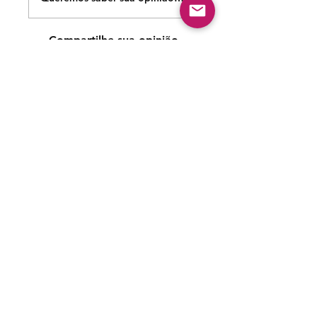
Compartilhe sua opinião
Seja o primeiro a escrever um comentário.
Siga nossas redes sociais para acompanhar as
publicações!
Política de entrega
Política de troca, devolução e
reembolso
Termo de Publicação
"Nossa missão é a ampla divulgação da produção escrita
brasileira por meio da publicação em fluxo contínuo de
livros e capítulos e com investimento acessível".
Equipe Home Editora