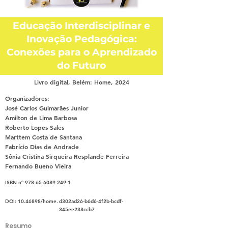
Educação Interdisciplinar e
Inovação Pedagógica:
Conexões para o Aprendizado
do Futuro
Livro digital, Belém: Home, 2024
Organizadores:
José Carlos Guimarães Junior
Amilton de Lima Barbosa
Roberto Lopes Sales
Marttem Costa de Santana
Fabrício Dias de Andrade
Sônia Cristina Sirqueira Resplande Ferreira
Fernando Bueno Vieira
ISBN nº
978-65-6089-249-1
DOI:
10.46898
/home.
d302ad26-b6d6-4f2b-bcdf-
345ee238ccb7
Resumo