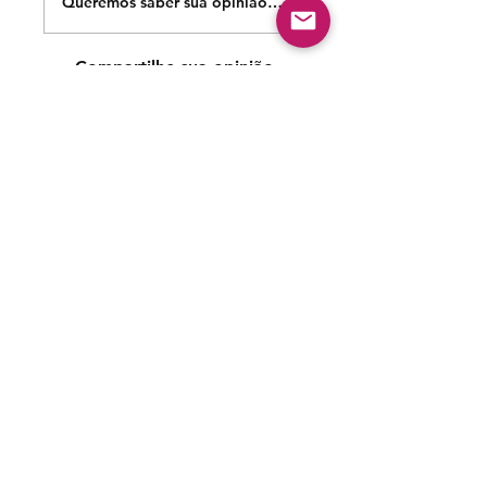
Queremos saber sua opinião sobre nossas publicações!
Compartilhe sua opinião
Seja o primeiro a escrever um comentário.
Siga nossas redes sociais para acompanhar as
publicações!
Política de entrega
Política de troca, devolução e
reembolso
Termo de Publicação
"Nossa missão é a ampla divulgação da produção escrita
brasileira por meio da publicação em fluxo contínuo de
livros e capítulos e com investimento acessível".
Equipe Home Editora