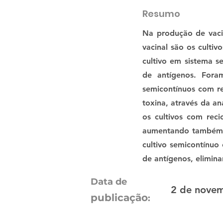
Resumo
Na produção de vacin
vacinal são os culti
cultivo em sistema s
de antígenos. Foram
semicontínuos com rec
toxina, através da a
os cultivos com reci
aumentando também a
cultivo semicontínuo
de antígenos, elimin
Data de
2 de novem
publicação
: