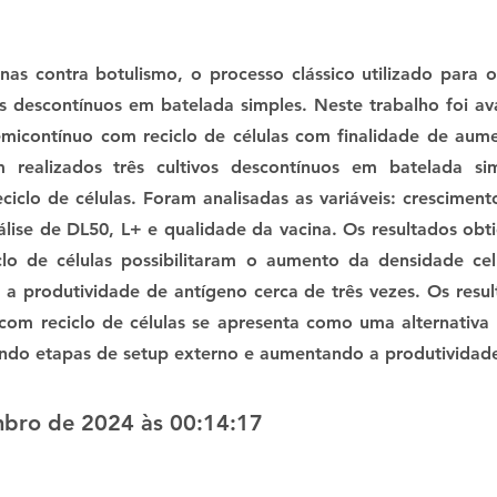
as contra botulismo, o processo clássico utilizado para 
vos descontínuos em batelada simples. Neste trabalho foi 
emicontínuo com reciclo de células com finalidade de aum
 realizados três cultivos descontínuos em batelada sim
iclo de células. Foram analisadas as variáveis: crescimento
nálise de DL50, L+ e qualidade da vacina. Os resultados ob
clo de células possibilitaram o aumento da densidade cel
 produtividade de antígeno cerca de três vezes. Os resu
 com reciclo de células se apresenta como uma alternativa
ando etapas de setup externo e aumentando a produtividad
bro de 2024 às 00:14:17