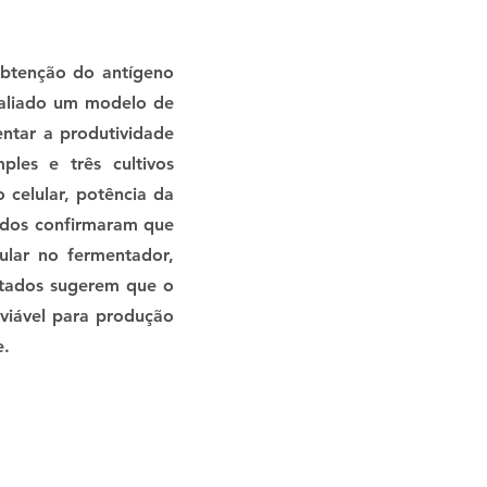
obtenção do antígeno
avaliado um modelo de
entar a produtividade
ples e três cultivos
 celular, potência da
tidos confirmaram que
ular no fermentador,
ltados sugerem que o
 viável para produção
e.