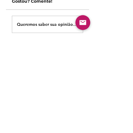
Gostou? Comente!
Queremos saber sua opinião sobre nossas publicações!
Compartilhe sua opinião
Seja o primeiro a escrever um comentário.
Siga nossas redes sociais para acompanhar as
publicações!
Política de entrega
Política de troca, devolução e
reembolso
Termo de Publicação
"Nossa missão é a ampla divulgação da produção escrita
brasileira por meio da publicação em fluxo contínuo de