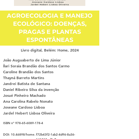
AGROECOLOGIA E MANEJO
ECOLÓGICO: DOENÇAS,
PRAGAS E PLANTAS
ESPONTÂNEAS
Livro digital, Belém: Home, 2024
João Auguaberto de Lima Júnior
Ílari Soraia Brandão dos Santos Carmo
Caroline Brandão dos Santos
Thayná Barreto Martins
Jandrei Batista de Santana
Daniel Ribeiro Silva da invenção
Josué Pinheiro Machado
Ana Carolina Rabelo Nonato
Joseane Cardoso Lisboa
Jardel Hebert Lisboa Oliveira
ISBN nº
978-65-6089-178-4
DOI:
10.46898
/home.
f72b43f2-1ab2-4d96-8a36-