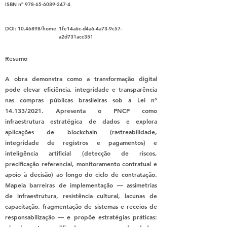
ISBN nº
978-65-6089-347-4
DOI:
10.46898
/home.
1fe14a6c-d4a6-4a73-9c57-
a2d731acc351
Resumo
A obra demonstra como a transformação digital
pode elevar eficiência, integridade e transparência
nas compras públicas brasileiras sob a Lei nº
14.133/2021. Apresenta o PNCP como
infraestrutura estratégica de dados e explora
aplicações de blockchain (rastreabilidade,
integridade de registros e pagamentos) e
inteligência artificial (detecção de riscos,
precificação referencial, monitoramento contratual e
apoio à decisão) ao longo do ciclo de contratação.
Mapeia barreiras de implementação — assimetrias
de infraestrutura, resistência cultural, lacunas de
capacitação, fragmentação de sistemas e receios de
responsabilização — e propõe estratégias práticas: