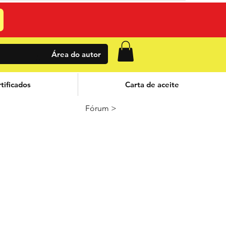
Área do autor
tificados
Carta de aceite
Fórum >