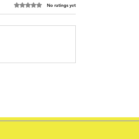
Rated 0 out of 5 stars.
No ratings yet