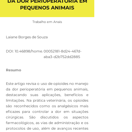
DA DOR PERIOPERATÓRIA EM
PEQUENOS ANIMAIS
Trabalho em Anais
Laiane Borges de Souza
DOI:
10.46898
/home.
00052181
-8d24-467d-
aba3-d2b752dd2885
Resumo
Este artigo revisa o uso de opioides no manejo
da dor perioperatória em pequenos animais,
destacando suas aplicações, benefícios e
limitações. Na prática veterinária, os opioides
são reconhecidos como os analgésicos mais
eficazes para controlar a dor em situações
cirúrgicas. São discutidos os aspectos
farmacológicos, as vias de administração e os
protocolos de uso, além de avanços recentes