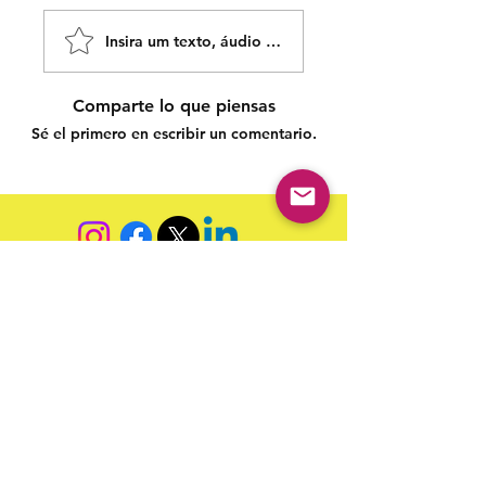
Insira um texto, áudio ou vídeo!
Comparte lo que piensas
Sé el primero en escribir un comentario.
Siga nossas redes sociais para acompanhar as
publicações!
Política de entrega
Política de troca, devolução e
reembolso
Termo de Publicação
"Nossa missão é a ampla divulgação da produção escrita
brasileira por meio da publicação em fluxo contínuo de
livros e capítulos e com investimento acessível".
Equipe Home Editora