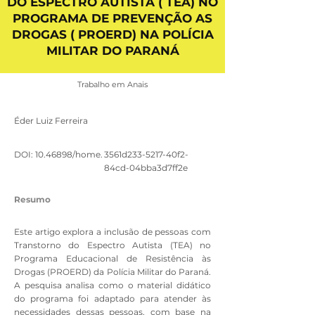
DO ESPECTRO AUTISTA ( TEA) NO
PROGRAMA DE PREVENÇÃO AS
DROGAS ( PROERD) NA POLÍCIA
MILITAR DO PARANÁ
Trabalho em Anais
Éder Luiz Ferreira
DOI:
10.46898
/home.
3561d233-5217-40f2-
84cd-04bba3d7ff2e
Resumo
Este artigo explora a inclusão de pessoas com
Transtorno do Espectro Autista (TEA) no
Programa Educacional de Resistência às
Drogas (PROERD) da Polícia Militar do Paraná.
A pesquisa analisa como o material didático
do programa foi adaptado para atender às
necessidades dessas pessoas, com base na