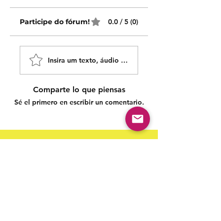
Participe do fórum!
0.0 / 5 (0)
Insira um texto, áudio ou vídeo!
Comparte lo que piensas
Sé el primero en escribir un comentario.
Siga nossas redes sociais para acompanhar as
publicações!
Política de entrega
Política de troca, devolução e
reembolso
Termo de Publicação