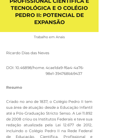
PROFISSIONAL CIENTÍFICA E
TECNOLÓGICA E O COLÉGIO
PEDRO II: POTENCIAL DE
EXPANSÃO
Trabalho em Anais
Ricardo Dias das Neves
DOI:
10.46898
/home.
4cae1da9-f6a4-4a76-
98e1-394768bb9437
Resumo
Criado no ano de 1837, o Colégio Pedro II tem
sua área de atuação desde a Educação Infantil
até a Pós-Graduação Stricto Senso. A Lei 11.892
de 2008 criou os Institutos Federais e teve sua
redação atualizada pela Lei 12.677 de 2012,
incluindo o Colégio Pedro II na Rede Federal
de Educação, Científica, Profissional e