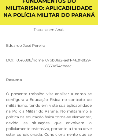
FUNDAMENTOS DO
MILITARISMO: APLICABILIDADE
NA POLÍCIA MILITAR DO PARANÁ
Trabalho em Anais
Eduardo José Pereira
DOI:
10.46898
/home.
67bb81a2-aef1-463f-9f29-
6660e74cbeec
Resumo
O presente trabalho visa analisar a como se
configura a Educação Física no contexto do
militarismo, tendo em vista sua aplicabilidade
na Polícia Militar do Paraná. No militarismo a
prática da educação física torna-se elementar,
devido as situações que envolvem o
policiamento ostensivo, portanto a tropa deve
estar condicionada. Condicionamento que se