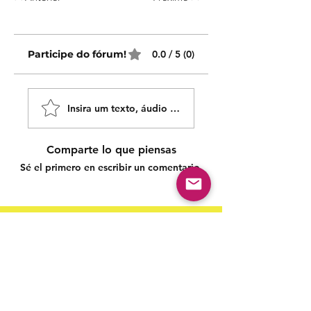
Participe do fórum!
0.0 / 5 (0)
Insira um texto, áudio ou vídeo!
Comparte lo que piensas
Sé el primero en escribir un comentario.
Siga nossas redes sociais para acompanhar as
publicações!
Política de entrega
Política de troca, devolução e