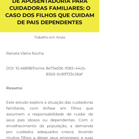
DE APOSENTADORIA PARA
CUIDADORAS FAMILIARES: O
CASO DOS FILHOS QUE CUIDAM
DE PAIS DEPENDENTES
Trabalho em Anais
Renata Vieira Rocha
DOI:
10.46898
/home.
8e75e59c-f082-44cb-
85b5-0c89733c56af
Resumo
Este estudo explora a situação das cuidadoras
familiares, com ênfase em filhos que
assumem a responsabilidade de cuidar de
seus pais idosos ou dependentes. Com o
envelhecimento da população, a demanda
por cuidados adequados cresce, levando
muitos filhos a deixar seus empregos e suas