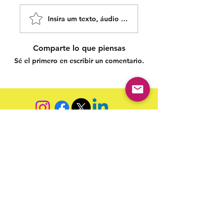
Insira um texto, áudio ou vídeo!
Comparte lo que piensas
Sé el primero en escribir un comentario.
Siga nossas redes sociais para acompanhar as
publicações!
Política de entrega
Política de troca, devolução e
reembolso
Termo de Publicação
"Nossa missão é a ampla divulgação da produção escrita
brasileira por meio da publicação em fluxo contínuo de
livros e capítulos e com investimento acessível".
Equipe Home Editora