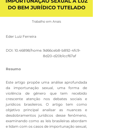
IMPORTUNAÇÃO SEXUAL À LUZ
DO BEM JURÍDICO TUTELADO
Trabalho em Anais
Eder Luiz Ferreira
DOI:
10.46898
/home.
9d66ceb8-b892-4fc9-
8d20-d20b1ccf67af
Resumo
Este artigo propõe uma análise aprofundada
da importunação sexual, uma forma de
violência de gênero que tem recebido
crescente atenção nos debates sociais e
jurídicos brasileiros. O artigo tem como
objetivo principal analisar as nuances e
desdobramentos jurídicos desse fenômeno,
examinando como as leis brasileiras abordam
e lidam com os casos de importunação sexual,