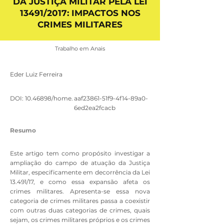
DA JUSTIÇA MILITAR PELA LEI
13491/2017: IMPACTOS NOS
CRIMES MILITARES
Trabalho em Anais
Eder Luiz Ferreira
DOI:
10.46898
/home.
aaf23861-51f9-4f14-89a0-
6ed2ea2fcacb
Resumo
Este artigo tem como propósito investigar a
ampliação do campo de atuação da Justiça
Militar, especificamente em decorrência da Lei
13.491/17, e como essa expansão afeta os
crimes militares. Apresenta-se essa nova
categoria de crimes militares passa a coexistir
com outras duas categorias de crimes, quais
sejam, os crimes militares próprios e os crimes