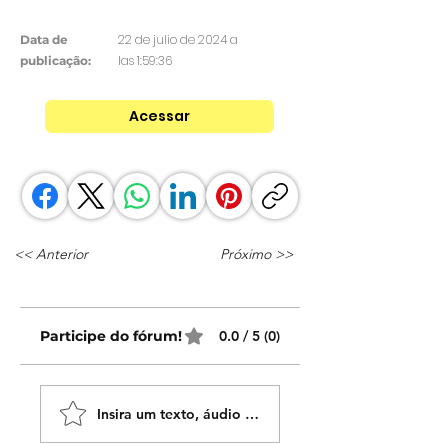
22 de julio de 2024 a
Data de
las 1:59:36
publicação:
Acessar
<< Anterior
Próximo >>
Participe do fórum!
0.0 / 5 (0)
Insira um texto, áudio ou vídeo!