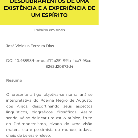
DESDOBRAMENTOS DE UMA
EXISTÊNCIA E A EXPERIÊNCIA DE
UM ESPÍRITO
Trabalho em Anais
José Vinicius Ferreira Dias
DOI:
10.46898
/home.
af72b251-991a-4ca7-95cc-
8263d20873d4
Resumo
O presente artigo objetiva-se numa análise
interpretativa do Poema Negro de Augusto
dos Anjos, descortinando seus aspectos
linguísticos, biográficos, filosóficos. Assim
sendo, vê-se delinear um estilo atípico, fruto
do Pré-modernismo, eivado de uma visão
materialista e pessimista do mundo, todavia
cheio de beleza e relevo.