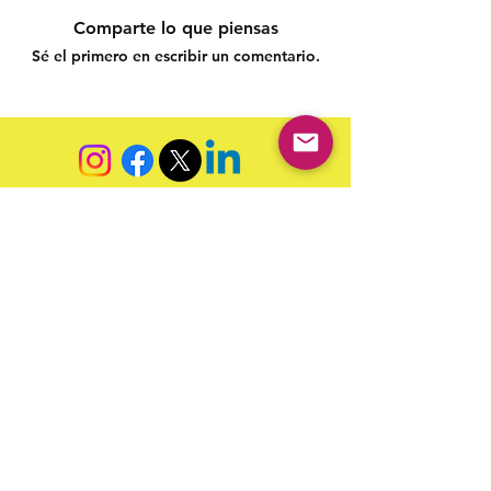
Comparte lo que piensas
Sé el primero en escribir un comentario.
Siga nossas redes sociais para acompanhar as
publicações!
Política de entrega
Política de troca, devolução e
reembolso
Termo de Publicação
"Nossa missão é a ampla divulgação da produção escrita
brasileira por meio da publicação em fluxo contínuo de
livros e capítulos e com investimento acessível".
Equipe Home Editora
Use sempre nosso email oficial para