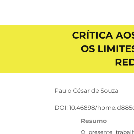
CRÍTICA AO
OS LIMIT
RED
Paulo César de Souza
DOI: 10.46898/home.
d885c
Resumo
O presente trabalh