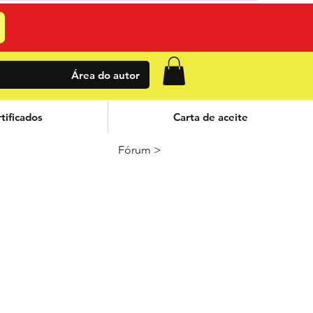
Área do autor
tificados
Carta de aceite
Fórum >