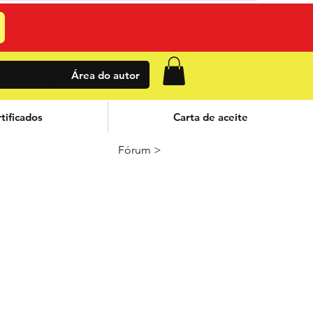
Área do autor
tificados
Carta de aceite
Fórum >