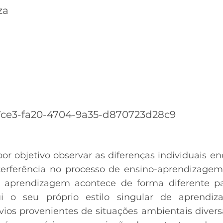
za
ce3-fa20-4704-9a35-d870723d28c9
or objetivo observar as diferenças individuais e
nterferência no processo de ensino-aprendizag
 aprendizagem acontece de forma diferente pa
i o seu próprio estilo singular de aprendi
ios provenientes de situações ambientais diver