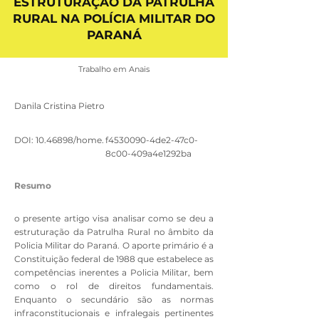
ESTRUTURAÇÃO DA PATRULHA
RURAL NA POLÍCIA MILITAR DO
PARANÁ
Trabalho em Anais
Danila Cristina Pietro
DOI:
10.46898
/home.
f4530090-4de2-47c0-
8c00-409a4e1292ba
Resumo
o presente artigo visa analisar como se deu a
estruturação da Patrulha Rural no âmbito da
Policia Militar do Paraná. O aporte primário é a
Constituição federal de 1988 que estabelece as
competências inerentes a Policia Militar, bem
como o rol de direitos fundamentais.
Enquanto o secundário são as normas
infraconstitucionais e infralegais pertinentes