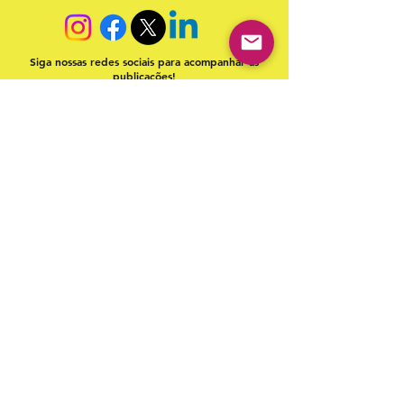
Siga nossas redes sociais para acompanhar as
publicações!
Política de entrega
Política de troca, devolução e
reembolso
Termo de Publicação
"Nossa missão é a ampla divulgação da produção escrita
brasileira por meio da publicação em fluxo contínuo de
livros e capítulos e com investimento acessível".
Equipe Home Editora
Use sempre nosso email oficial para
atendimento:
contato@homeeditora.com
Home Editora
CNPJ
39.242.488
/0002-80
Telefone:
(91) 98816-5332