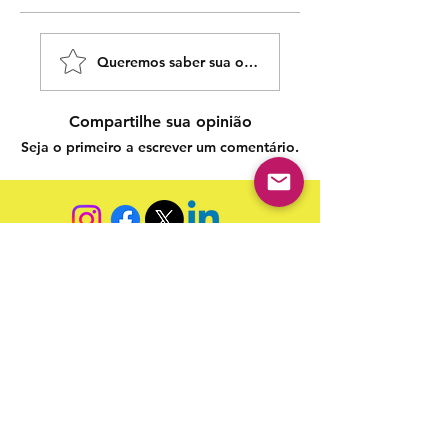
Queremos saber sua opinião sobre nossas publicaçõe
Compartilhe sua opinião
Seja o primeiro a escrever um comentário.
Siga nossas redes sociais para acompanhar as
publicações!
Política de entrega
Política de troca, devolução e
reembolso
Termo de Publicação
"Nossa missão é a ampla divulgação da produção escrita
brasileira por meio da publicação em fluxo contínuo de
livros e capítulos e com investimento acessível".
Equipe Home Editora