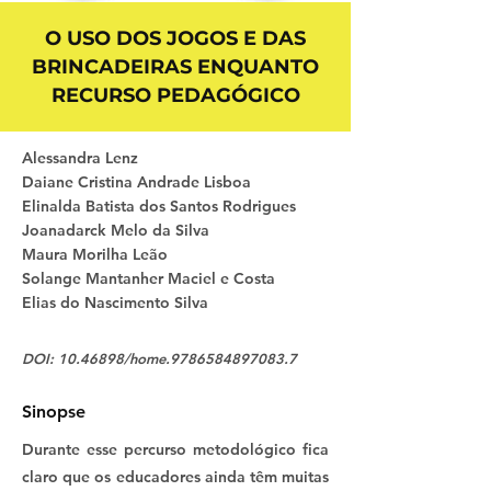
O USO DOS JOGOS E DAS
BRINCADEIRAS ENQUANTO
RECURSO PEDAGÓGICO
Alessandra Lenz
Daiane Cristina Andrade Lisboa
Elinalda Batista dos Santos Rodrigues
Joanadarck Melo da Silva
Maura Morilha Leão
Solange Mantanher Maciel e Costa
Elias do Nascimento Silva
DOI:
10.46898
/home.9786584897083.7
Sinopse
Durante esse percurso metodológico fica
claro que os educadores ainda têm muitas