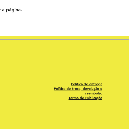
 a página.
Política de entrega
Política de troca, devolução e
reembolso
Termo de Publicação