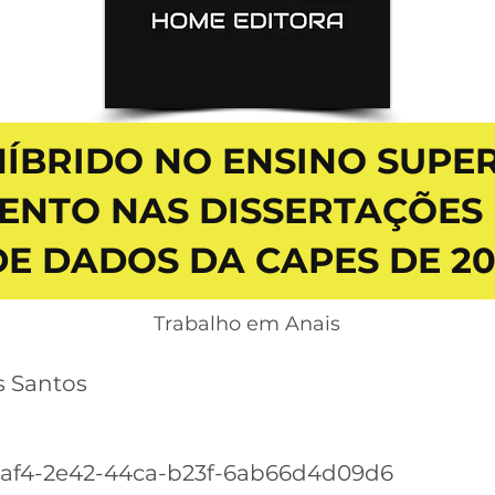
HÍBRIDO NO ENSINO SUPER
NTO NAS DISSERTAÇÕES 
E DADOS DA CAPES DE 201
Trabalho em Anais
s Santos
2af4-2e42-44ca-b23f-6ab66d4d09d6