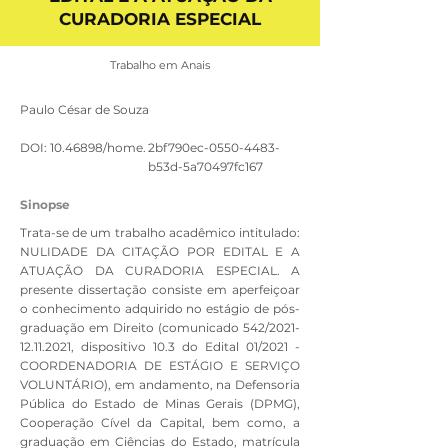
CURADORIA ESPECIAL
Trabalho em Anais
Paulo César de Souza
DOI:
10.46898
/home.
2bf790ec-0550-4483-
b53d-5a70497fc167
Sinopse
Trata-se de um trabalho acadêmico intitulado:
NULIDADE DA CITAÇÃO POR EDITAL E A
ATUAÇÃO DA CURADORIA ESPECIAL. A
presente dissertação consiste em aperfeiçoar
o conhecimento adquirido no estágio de pós-
graduação em Direito (comunicado 542/2021-
12.11.2021, dispositivo 10.3 do Edital 01/2021 -
COORDENADORIA DE ESTÁGIO E SERVIÇO
VOLUNTÁRIO), em andamento, na Defensoria
Pública do Estado de Minas Gerais (DPMG),
Cooperação Cível da Capital, bem como, a
graduação em Ciências do Estado, matrícula