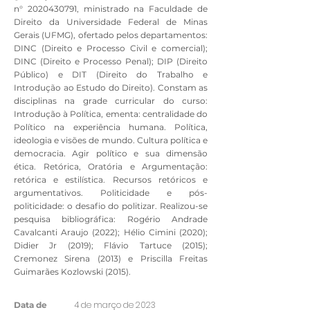
n°
2020430791
, ministrado na Faculdade de
Direito da Universidade Federal de Minas
Gerais (UFMG), ofertado pelos departamentos:
DINC (Direito e Processo Civil e comercial);
DINC (Direito e Processo Penal); DIP (Direito
Público) e DIT (Direito do Trabalho e
Introdução ao Estudo do Direito). Constam as
disciplinas na grade curricular do curso:
Introdução à Política, ementa: centralidade do
Político na experiência humana. Política,
ideologia e visões de mundo. Cultura política e
democracia. Agir político e sua dimensão
ética. Retórica, Oratória e Argumentação:
retórica e estilística. Recursos retóricos e
argumentativos. Politicidade e pós-
politicidade: o desafio do politizar. Realizou-se
pesquisa bibliográfica: Rogério Andrade
Cavalcanti Araujo (2022); Hélio Cimini (2020);
Didier Jr (2019); Flávio Tartuce (2015);
Cremonez Sirena (2013) e Priscilla Freitas
Guimarães Kozlowski (2015).
4 de março de 2023
Data de