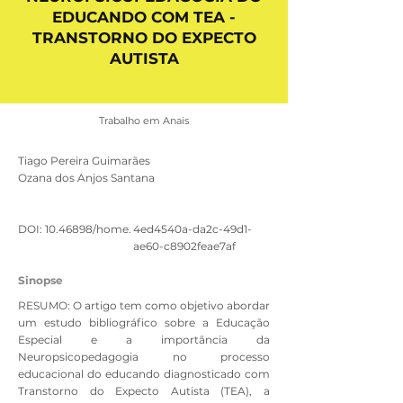
EDUCANDO COM TEA -
TRANSTORNO DO EXPECTO
AUTISTA
Trabalho em Anais
Tiago Pereira Guimarães
Ozana dos Anjos Santana
DOI:
10.46898
/home.
4ed4540a-da2c-49d1-
ae60-c8902feae7af
Sinopse
RESUMO: O artigo tem como objetivo abordar
um estudo bibliográfico sobre a Educação
Especial e a importância da
Neuropsicopedagogia no processo
educacional do educando diagnosticado com
Transtorno do Expecto Autista (TEA), a