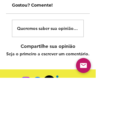
Gostou? Comente!
Queremos saber sua opinião sobre nossas publicações!
Compartilhe sua opinião
Seja o primeiro a escrever um comentário.
Siga nossas redes sociais para acompanhar as
publicações!
Política de entrega
Política de troca, devolução e
reembolso
Termo de Publicação
"Nossa missão é a ampla divulgação da produção escrita