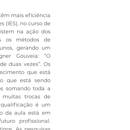
têm mais eficiência
 (IES), no curso de
sistem na ação dos
os os métodos de
lunos, gerando um
gner Gouveia: “O
e duas vezes”. Os
ecimento que está
 o que está sendo
os somando toda a
 muitas trocas de
 qualificação é um
to da aula está em
uro profissional.
tigos. As pesquisas