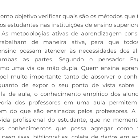
omo objetivo verificar quais são os métodos que 
 estudantes nas instituições de ensino superiores
s. As metodologias ativas de aprendizagem con
trabalham de maneira ativa, para que tod
 ensino possam atender às necessidades dos a
ambas as partes. Segundo o pensador Fa
mo uma via de mão dupla. Quem ensina aprend
el muito importante tanto de absorver o conh
quanto de expor o seu ponto de vista sobre
a de aula, o conhecimento empírico dos alun
teoria dos professores em uma aula permitem
ém do que são ensinados pelos professores. A
 vida profissional do estudante, que no momen
s conhecimentos que possa agregar como fut
 pesquisas, bibliografias, coleta de dados em ar