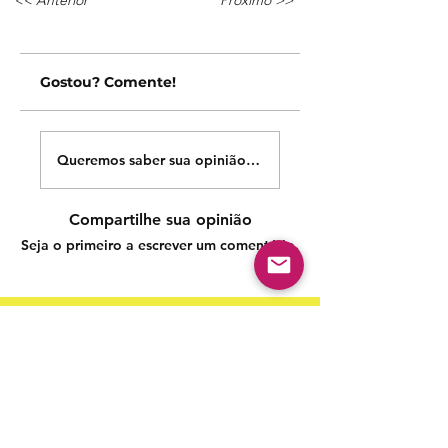
<< Anterior
Próximo >>
Gostou? Comente!
Queremos saber sua opinião sobre nossas publicações!
Compartilhe sua opinião
Seja o primeiro a escrever um comentário.
Siga nossas redes sociais para acompanhar as
publicações!
Política de entrega
Política de troca, devolução e