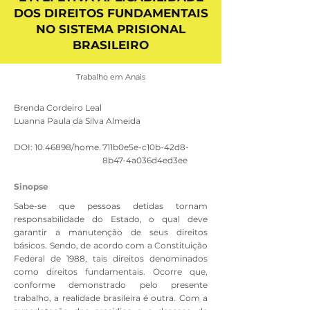
DOS DIREITOS FUNDAMENTAIS
NO SISTEMA PRISIONAL
BRASILEIRO
Trabalho em Anais
Brenda Cordeiro Leal
Luanna Paula da Silva Almeida
DOI:
10.46898
/home.
711b0e5e-c10b-42d8-
8b47-4a036d4ed3ee
Sinopse
Sabe-se que pessoas detidas tornam
responsabilidade do Estado, o qual deve
garantir a manutenção de seus direitos
básicos. Sendo, de acordo com a Constituição
Federal de 1988, tais direitos denominados
como direitos fundamentais. Ocorre que,
conforme demonstrado pelo presente
trabalho, a realidade brasileira é outra. Com a