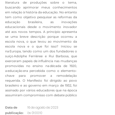
literatura de produções sobre o tema,
buscando aprimorar meus conhecimentos
em relação à história da educação. No entanto
tem como objetivo pesquisar as reformas da
educação brasileira, as inovações
educacionais desde o movimento inovador
até aos novos tempos. A princípio apresenta
se uma breve descrição porque ocorreu a
escola nova, o que levou ao movimento da
escola nova e o que foi isso? Iniciou se
na Europa, tendo como um dos fundadores o
suíço Adolphe Ferrièree e Rui Barbosa, que
exerceram papeis de influência nas mudanças
promovidas no ensino na década de 1920,
a educação era percebida como o elemento-
chave para promover a remodelação
requerida. O Manifesto foi dirigido ao povo
brasileiro e ao governo em março de 1932, foi
assinado por vários educadores que na época
assumiram compromisso com debate público
16 de agosto de 2023
Data de
às 01:00:10
publicação: