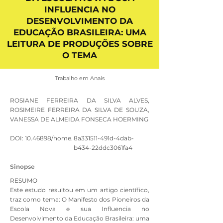
INFLUENCIA NO
DESENVOLVIMENTO DA
EDUCAÇÃO BRASILEIRA: UMA
LEITURA DE PRODUÇÕES SOBRE
O TEMA
Trabalho em Anais
ROSIANE FERREIRA DA SILVA ALVES,
ROSIMEIRE FERREIRA DA SILVA DE SOUZA,
VANESSA DE ALMEIDA FONSECA HOERMING
DOI:
10.46898
/home.
8a331511-491d-4dab-
b434-22ddc3061fa4
Sinopse
RESUMO
Este estudo resultou em um artigo científico,
traz como tema: O Manifesto dos Pioneiros da
Escola Nova e sua Influencia no
Desenvolvimento da Educação Brasileira: uma