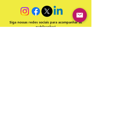
Siga nossas redes sociais para acompanhar as
publicações!
Política de entrega
Política de troca, devolução e
reembolso
Termo de Publicação
"Nossa missão é a ampla divulgação da produção escrita
brasileira por meio da publicação em fluxo contínuo de
livros e capítulos e com investimento acessível".
Equipe Home Editora
Use sempre nosso email oficial para
atendimento:
contato@homeeditora.com
Home Editora
CNPJ
39.242.488
/0002-80