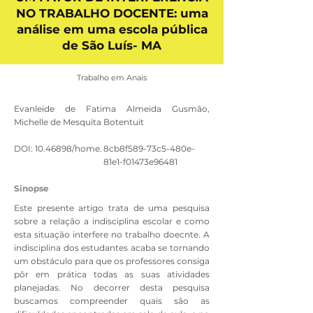
NO TRABALHO DOCENTE: uma
análise em uma escola pública
de São Luís- MA
Trabalho em Anais
Evanleide de Fatima Almeida Gusmão,
Michelle de Mesquita Botentuit
DOI:
10.46898
/home.
8cb8f589-73c5-480e-
81e1-f01473e96481
Sinopse
Este presente artigo trata de uma pesquisa
sobre a relação a indisciplina escolar e como
esta situação interfere no trabalho doecnte. A
indisciplina dos estudantes acaba se tornando
um obstáculo para que os professores consiga
pôr em prática todas as suas atividades
planejadas. No decorrer desta pesquisa
buscamos compreender quais são as