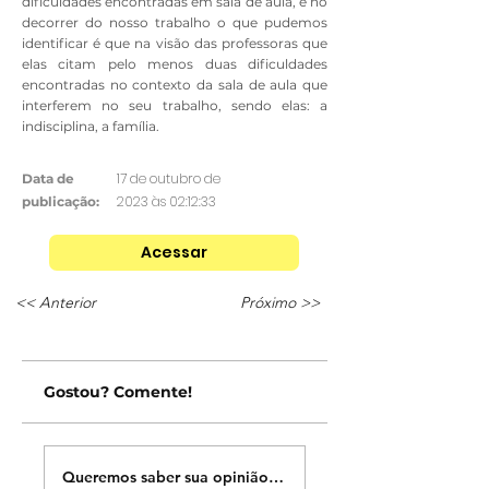
dificuldades encontradas em sala de aula, e no
decorrer do nosso trabalho o que pudemos
identificar é que na visão das professoras que
elas citam pelo menos duas dificuldades
encontradas no contexto da sala de aula que
interferem no seu trabalho, sendo elas: a
indisciplina, a família.
17 de outubro de
Data de
2023 às 02:12:33
publicação:
Acessar
<< Anterior
Próximo >>
Gostou? Comente!
Queremos saber sua opinião sobre nossas publicações!