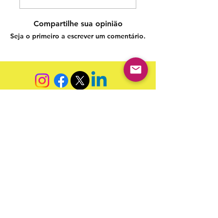
Compartilhe sua opinião
Seja o primeiro a escrever um comentário.
Siga nossas redes sociais para acompanhar as
publicações!
Política de entrega
Política de troca, devolução e
reembolso
Termo de Publicação
"Nossa missão é a ampla divulgação da produção escrita
brasileira por meio da publicação em fluxo contínuo de
livros e capítulos e com investimento acessível".
Equipe Home Editora