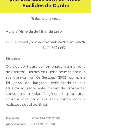
Euclides da Cunha
Trabalho em Anais
Aurora Almeida de Miranda Leão
DOI:
10.46898
/home.
dfef0eeb-f47f-4843-9a21-
9af2d57faa93
Sinopse
O artigo configura-se homenagem à memória
do escritor Euclides da Cunha no mês em que
sua obra-prima "Os Sertões" (1902) completa
121 anos de lançada, enfatizando-se sua
atualização recorrente, capaz de prospectar
constantes ressignificações e propugnar
similaridades cada vez mais fortes com a
realidade social do Brasil.
1 de dezembro de
Data de
2023 às 17:55:41
publicação: