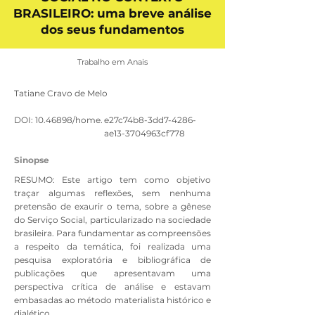
BRASILEIRO: uma breve análise
dos seus fundamentos
Trabalho em Anais
Tatiane Cravo de Melo
DOI:
10.46898
/home.
e27c74b8-3dd7-4286-
ae13-3704963cf778
Sinopse
RESUMO: Este artigo tem como objetivo
traçar algumas reflexões, sem nenhuma
pretensão de exaurir o tema, sobre a gênese
do Serviço Social, particularizado na sociedade
brasileira. Para fundamentar as compreensões
a respeito da temática, foi realizada uma
pesquisa exploratória e bibliográfica de
publicações que apresentavam uma
perspectiva crítica de análise e estavam
embasadas ao método materialista histórico e
dialético.