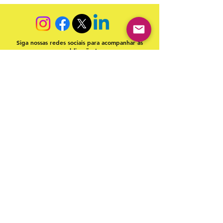
Siga nossas redes sociais para acompanhar as
publicações!
Política de entrega
Política de troca, devolução e
reembolso
Termo de Publicação
"Nossa missão é a ampla divulgação da produção escrita
brasileira por meio da publicação em fluxo contínuo de
livros e capítulos e com investimento acessível".
Equipe Home Editora
Use sempre nosso email oficial para
atendimento:
contato@homeeditora.com
Home Editora
CNPJ
39.242.488
/0002-80