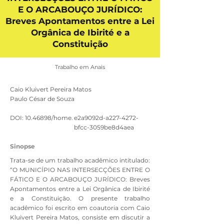
E O ARCABOUÇO JURÍDICO:
Breves Apontamentos entre a Lei
Orgânica de Ibirité e a
Constituição
Trabalho em Anais
Caio Kluivert Pereira Matos
Paulo César de Souza
DOI:
10.46898
/home.
e2a9092d-a227-4272-
bfcc-3059be8d4aea
Sinopse
Trata-se de um trabalho acadêmico intitulado:
“O MUNICÍPIO NAS INTERSECÇÕES ENTRE O
FÁTICO E O ARCABOUÇO JURÍDICO: Breves
Apontamentos entre a Lei Orgânica de Ibirité
e a Constituição. O presente trabalho
acadêmico foi escrito em coautoria com Caio
Kluivert Pereira Matos, consiste em discutir a