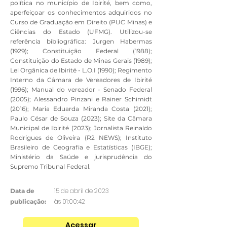
política no município de Ibirité, bem como,
aperfeiçoar os conhecimentos adquiridos no
Curso de Graduação em Direito (PUC Minas) e
Ciências do Estado (UFMG). Utilizou-se
referência bibliográfica: Jurgen Habermas
(1929); Constituição Federal (1988);
Constituição do Estado de Minas Gerais (1989);
Lei Orgânica de Ibirité - L.O.I (1990); Regimento
Interno da Câmara de Vereadores de Ibirité
(1996); Manual do vereador - Senado Federal
(2005); Alessandro Pinzani e Rainer Schimidt
(2016); Maria Eduarda Miranda Costa (2021);
Paulo César de Souza (2023); Site da Câmara
Municipal de Ibirité (2023); Jornalista Reinaldo
Rodrigues de Oliveira (R2 NEWS); Instituto
Brasileiro de Geografia e Estatísticas (IBGE);
Ministério da Saúde e jurisprudência do
Supremo Tribunal Federal.
15 de abril de 2023
Data de
às 01:00:42
publicação:
Acessar