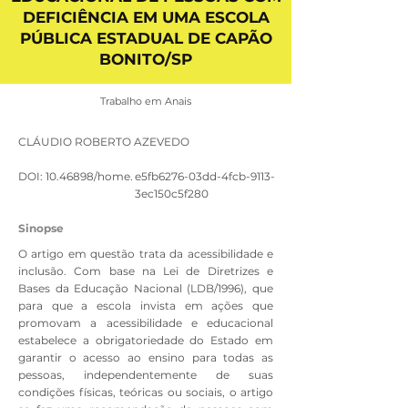
DEFICIÊNCIA EM UMA ESCOLA
PÚBLICA ESTADUAL DE CAPÃO
BONITO/SP
Trabalho em Anais
CLÁUDIO ROBERTO AZEVEDO
DOI:
10.46898
/home.
e5fb6276-03dd-4fcb-9113-
3ec150c5f280
Sinopse
O artigo em questão trata da acessibilidade e
inclusão. Com base na Lei de Diretrizes e
Bases da Educação Nacional (LDB/1996), que
para que a escola invista em ações que
promovam a acessibilidade e educacional
estabelece a obrigatoriedade do Estado em
garantir o acesso ao ensino para todas as
pessoas, independentemente de suas
condições físicas, teóricas ou sociais, o artigo