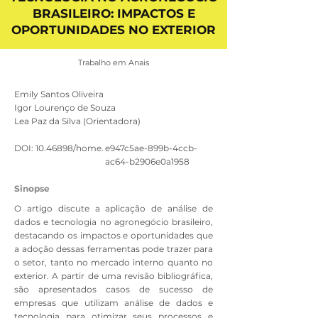
BRASILEIRO: IMPACTOS E
OPORTUNIDADES NO EXTERIOR
Trabalho em Anais
Emily Santos Oliveira
Igor Lourenço de Souza
Lea Paz da Silva (Orientadora)
DOI:
10.46898
/home.
e947c5ae-899b-4ccb-
ac64-b2906e0a1958
Sinopse
O artigo discute a aplicação de análise de
dados e tecnologia no agronegócio brasileiro,
destacando os impactos e oportunidades que
a adoção dessas ferramentas pode trazer para
o setor, tanto no mercado interno quanto no
exterior. A partir de uma revisão bibliográfica,
são apresentados casos de sucesso de
empresas que utilizam análise de dados e
tecnologia para otimizar seus processos e