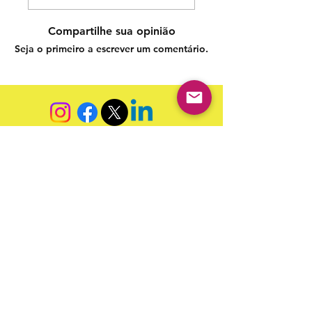
Compartilhe sua opinião
Seja o primeiro a escrever um comentário.
Siga nossas redes sociais para acompanhar as
publicações!
Política de entrega
Política de troca, devolução e
reembolso
Termo de Publicação
"Nossa missão é a ampla divulgação da produção escrita
brasileira por meio da publicação em fluxo contínuo de
livros e capítulos e com investimento acessível".
Equipe Home Editora