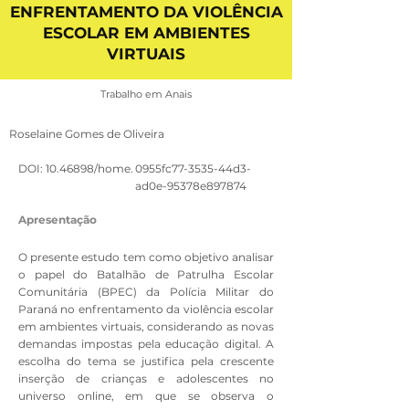
ENFRENTAMENTO DA VIOLÊNCIA
ESCOLAR EM AMBIENTES
VIRTUAIS
Trabalho em Anais
Roselaine Gomes de Oliveira
DOI:
10.46898
/home.
0955fc77-3535-44d3-
ad0e-95378e897874
Apresentação
O presente estudo tem como objetivo analisar
o papel do Batalhão de Patrulha Escolar
Comunitária (BPEC) da Polícia Militar do
Paraná no enfrentamento da violência escolar
em ambientes virtuais, considerando as novas
demandas impostas pela educação digital. A
escolha do tema se justifica pela crescente
inserção de crianças e adolescentes no
universo online, em que se observa o