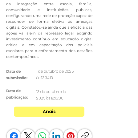
da integração entre escola, família,
comunidade e instituições públicas,
configurando uma rede de proteção capaz de
responder de forma efetiva às ameaças
digitais. Constatou-se ainda que a eficácia das
ações vai além da repressão legal, exigindo
investimento contínuo em educação digital
crítica e em capacitação dos policiais
escolares para o enfrentamento dos desafios
contemporâneos.
1 de outubro de 2025
Data de
às 13:34:13
submissão:
Data de
13 de outubro de
publicação:
2025 às 18:15:00
Anais