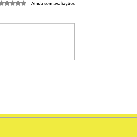
valiado com 0 de 5 estrelas.
Ainda sem avaliações