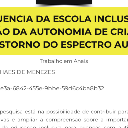
UENCIA DA ESCOLA INCLU
O DA AUTONOMIA DE CR
STORNO DO ESPECTRO AU
Trabalho em Anais
HAES DE MENEZES
be3a-6842-455e-9bbe-59d6c4ba8b32
 pesquisa está na possibilidade de contribuir p
usivas e ampliar a compreensão sobre a import
 da educação inclusiva para crianças com aut