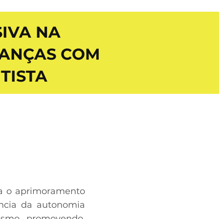
SIVA NA
IANÇAS COM
TISTA
ara o aprimoramento
ância da autonomia
ismo, promovendo,