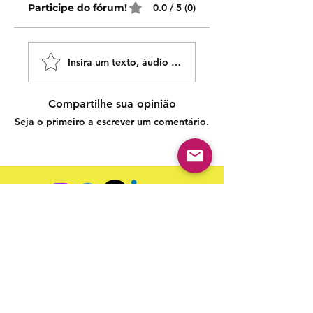
Participe do fórum!
0.0 / 5 (0)
Insira um texto, áudio ou vídeo!
Compartilhe sua opinião
Seja o primeiro a escrever um comentário.
Siga nossas redes sociais para acompanhar as
publicações!
Política de entrega
Política de troca, devolução e
reembolso
Termo de Publicação