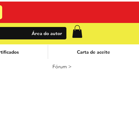
Área do autor
tificados
Carta de aceite
Fórum >