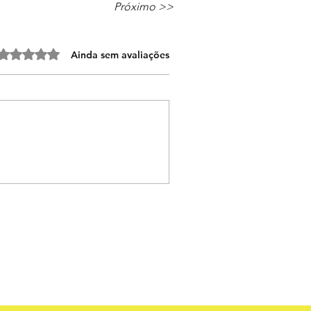
Próximo >>
valiado com 0 de 5 estrelas.
Ainda sem avaliações