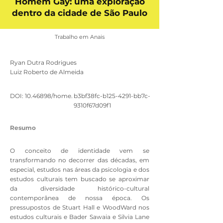
Homem Gay: uma exploração
dentro da cidade de São Paulo
Trabalho em Anais
Ryan Dutra Rodrigues
Luiz Roberto de Almeida
DOI:
10.46898
/home.
b3bf38fc-b125-4291-bb7c-
9310f67d09f1
Resumo
O conceito de identidade vem se
transformando no decorrer das décadas, em
especial, estudos nas áreas da psicologia e dos
estudos culturais tem buscado se aproximar
da diversidade histórico-cultural
contemporânea de nossa época. Os
pressupostos de Stuart Hall e WoodWard nos
estudos culturais e Bader Sawaia e Silvia Lane